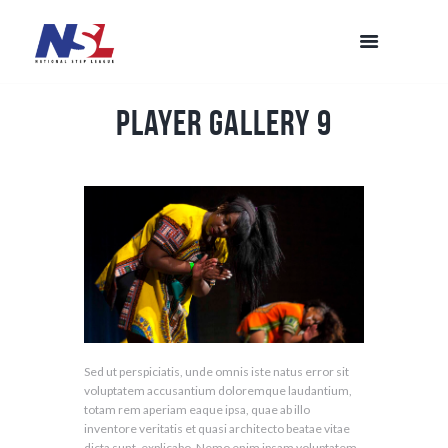
Player Gallery 9
Sed ut perspiciatis, unde omnis iste natus error sit
voluptatem accusantium doloremque laudantium,
totam rem aperiam eaque ipsa, quae ab illo
inventore veritatis et quasi architecto beatae vitae
dicta sunt, explicabo. Nemo enim ipsam voluptatem,