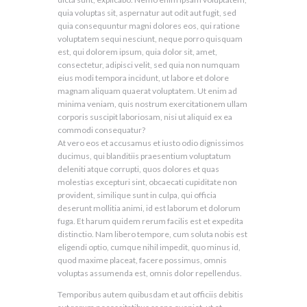
quia voluptas sit, aspernatur aut odit aut fugit, sed
quia consequuntur magni dolores eos, qui ratione
voluptatem sequi nesciunt, neque porro quisquam
est, qui dolorem ipsum, quia dolor sit, amet,
consectetur, adipisci velit, sed quia non numquam
eius modi tempora incidunt, ut labore et dolore
magnam aliquam quaerat voluptatem. Ut enim ad
minima veniam, quis nostrum exercitationem ullam
corporis suscipit laboriosam, nisi ut aliquid ex ea
commodi consequatur?
At vero eos et accusamus et iusto odio dignissimos
ducimus, qui blanditiis praesentium voluptatum
deleniti atque corrupti, quos dolores et quas
molestias excepturi sint, obcaecati cupiditate non
provident, similique sunt in culpa, qui officia
deserunt mollitia animi, id est laborum et dolorum
fuga. Et harum quidem rerum facilis est et expedita
distinctio. Nam libero tempore, cum soluta nobis est
eligendi optio, cumque nihil impedit, quo minus id,
quod maxime placeat, facere possimus, omnis
voluptas assumenda est, omnis dolor repellendus.
Temporibus autem quibusdam et aut officiis debitis