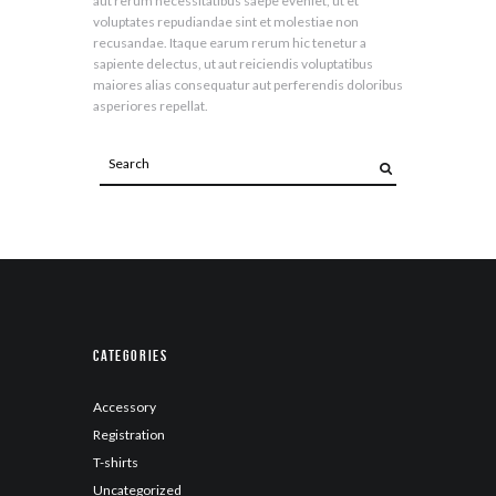
aut rerum necessitatibus saepe eveniet, ut et
voluptates repudiandae sint et molestiae non
recusandae. Itaque earum rerum hic tenetur a
sapiente delectus, ut aut reiciendis voluptatibus
maiores alias consequatur aut perferendis doloribus
asperiores repellat.
Categories
Accessory
Registration
T-shirts
Uncategorized